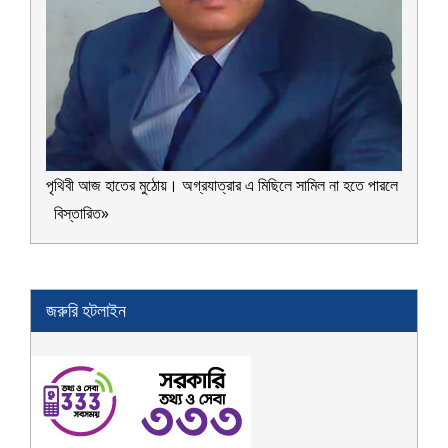
পৃথিবী আজ হাতের মুঠোয়। অগ্রযাত্রার এ মিছিলে সামিল না হতে পারলে
বিস্তারিত»
জরুরি হটলাইন