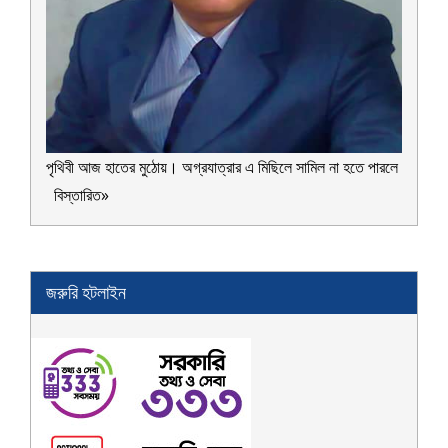
পৃথিবী আজ হাতের মুঠোয়। অগ্রযাত্রার এ মিছিলে সামিল না হতে পারলে
বিস্তারিত»
জরুরি হটলাইন