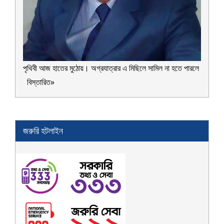
পৃথিবী আজ হাতের মুঠোয়। অগ্রযাত্রার এ মিছিলে সামিল না হতে পারলে
বিস্তারিত»
জরুরি হটলাইন